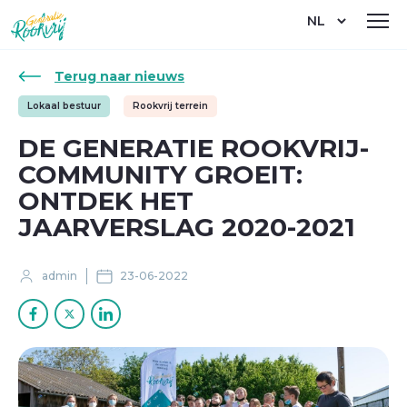
Overslaan
Select
en
your
naar
language
de
Terug naar nieuws
inhoud
gaan
Lokaal bestuur
Rookvrij terrein
DE GENERATIE ROOKVRIJ-
COMMUNITY GROEIT:
ONTDEK HET
JAARVERSLAG 2020-2021
admin
23-06-2022