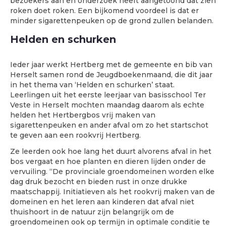
bezoekers aan en onderzoek heeft aangetoond dat zien
roken doet roken. Een bijkomend voordeel is dat er
minder sigarettenpeuken op de grond zullen belanden.
Helden en schurken
Ieder jaar werkt Hertberg met de gemeente en bib van
Herselt samen rond de Jeugdboekenmaand, die dit jaar
in het thema van ‘Helden en schurken’ staat.
Leerlingen uit het eerste leerjaar van basisschool Ter
Veste in Herselt mochten maandag daarom als echte
helden het Hertbergbos vrij maken van
sigarettenpeuken en ander afval om zo het startschot
te geven aan een rookvrij Hertberg.
Ze leerden ook hoe lang het duurt alvorens afval in het
bos vergaat en hoe planten en dieren lijden onder de
vervuiling. “De provinciale groendomeinen worden elke
dag druk bezocht en bieden rust in onze drukke
maatschappij. Initiatieven als het rookvrij maken van de
domeinen en het leren aan kinderen dat afval niet
thuishoort in de natuur zijn belangrijk om de
groendomeinen ook op termijn in optimale conditie te