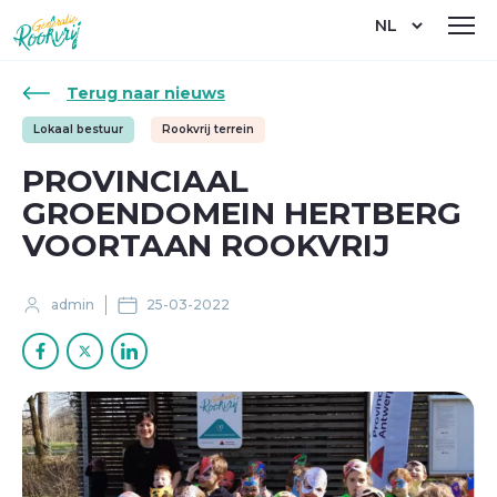
Overslaan
Select
en
your
naar
language
de
Terug naar nieuws
inhoud
gaan
Lokaal bestuur
Rookvrij terrein
PROVINCIAAL
GROENDOMEIN HERTBERG
VOORTAAN ROOKVRIJ
admin
25-03-2022