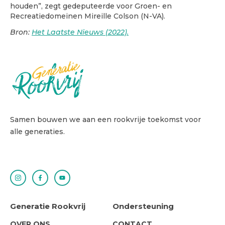
houden”, zegt gedeputeerde voor Groen- en
Recreatiedomeinen Mireille Colson (N-VA).
Bron:
Het Laatste Nieuws (2022).
Samen bouwen we aan een rookvrije toekomst voor
alle generaties.
Generatie Rookvrij
Ondersteuning
ABOUT
SUPPORT
OVER ONS
CONTACT