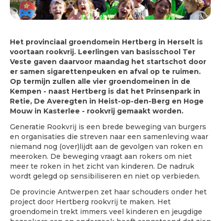
Het provinciaal groendomein Hertberg in Herselt is
voortaan rookvrij. Leerlingen van basisschool Ter
Veste gaven daarvoor maandag het startschot door
er samen sigarettenpeuken en afval op te ruimen.
Op termijn zullen alle vier groendomeinen in de
Kempen - naast Hertberg is dat het Prinsenpark in
Retie, De Averegten in Heist-op-den-Berg en Hoge
Mouw in Kasterlee - rookvrij gemaakt worden.
Generatie Rookvrij is een brede beweging van burgers
en organisaties die streven naar een samenleving waar
niemand nog (over)lijdt aan de gevolgen van roken en
meeroken. De beweging vraagt aan rokers om niet
meer te roken in het zicht van kinderen. De nadruk
wordt gelegd op sensibiliseren en niet op verbieden.
De provincie Antwerpen zet haar schouders onder het
project door Hertberg rookvrij te maken. Het
groendomein trekt immers veel kinderen en jeugdige