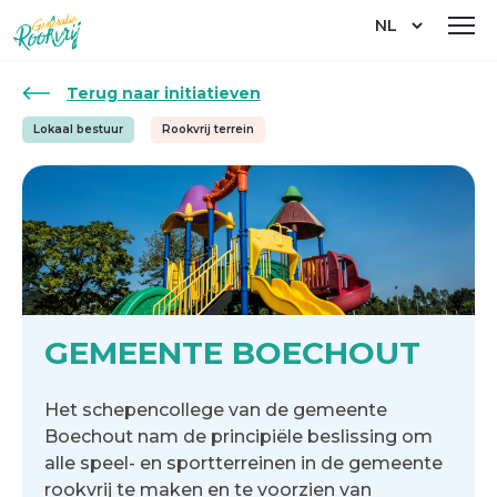
Overslaan
Select
en
your
naar
language
de
Terug naar initiatieven
inhoud
gaan
Lokaal bestuur
Rookvrij terrein
GEMEENTE BOECHOUT
Het schepencollege van de gemeente
Boechout nam de principiële beslissing om
alle speel- en sportterreinen in de gemeente
rookvrij te maken en te voorzien van