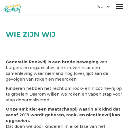
Overslaan
Select
en
your
naar
language
de
inhoud
gaan
WIE ZIJN WIJ
Generatie Rookvrij is een brede beweging
van
burgers en organisaties die streven naar een
samenleving waar niemand nog (over)lijdt aan de
gevolgen van roken en meeroken.
Kinderen hebben het recht om rook- en nicotinevrij op
te groeien! Daarom willen we roken en vapen stap voor
stap denormaliseren.
Onze ambitie: een maatschappij waarin elk kind dat
vanaf 2019 wordt geboren, rook- en nicotinevrij kan
opgroeien.
Dat doen we door kinderen in elke fase van het