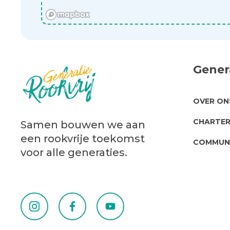
Genera
ABO
OVER ON
US
CHARTER
Samen bouwen we aan
een rookvrije toekomst
COMMUN
voor alle generaties.