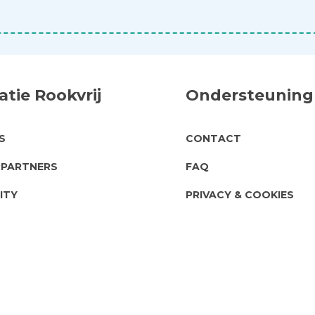
tie Rookvrij
Ondersteuning
UT
SUPPORT
S
CONTACT
PARTNERS
FAQ
ITY
PRIVACY & COOKIES