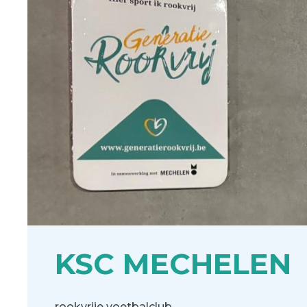
KSC MECHELEN
rookvrije voetbalclub